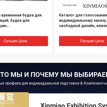
ный стенд 3x3M для
3.5MM Окружающая сре
ного зала, стенд с
Перерабатываемый ПВХ-
й схемой корпуса,
лист, стираемый, огнеуп
R8 Aluminiu
экспозиционный стенд л
Лучшая Цена
Лучшая Цена
ТО МЫ И ПОЧЕМУ МЫ ВЫБИРА
ые профили для индивидуальной подставки & Компоненты
Xinmiao Exhibition Sy