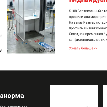
S108 Вертикальный сто
профили для мероприя
На заказ Размер скла
профиль Фитинг комнат
открытом воздухе
Складная временная бу
конфиденциальности, 
Узнать больше>>
танорма