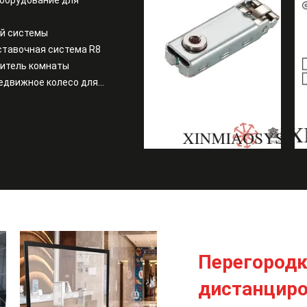
борудование для
ой системы
ставочная система R8
литель комнаты
едвижное колесо для
Перегородк
дистанцир