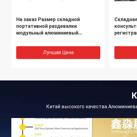
S108 Вертикальный столб 5
Стандарт
метров, алюминиевая система R8,
выставоч
алюминиевые профили для
модульно
мероприятий
система 
Лучшая Цена
К
Китай высокого качества Алюминиев