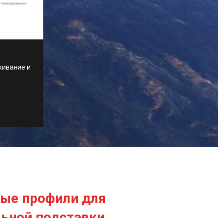
живание и
ые профили для
ьной подставки