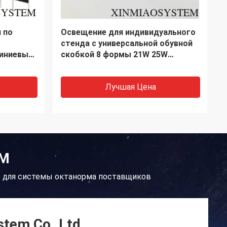
да
Модульный алюминиевый
панель
выставочный стенд,
орный,
портативный выставочный
ист
стенд, алюминиевый стенд для
выставки
Лучшая Цена
ЕМ
 для системы октанорма поставщиков
stem Co.,Ltd