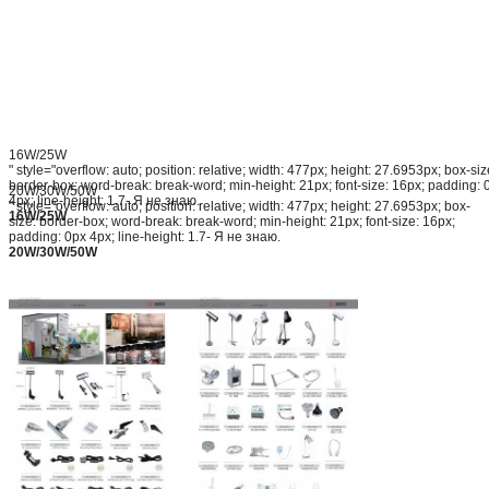
16W/25W
" style="overflow: auto; position: relative; width: 477px; height: 27.6953px; box-siz
border-box; word-break: break-word; min-height: 21px; font-size: 16px; padding: 
20W/30W/50W
4px; line-height: 1.7- Я не знаю.
" style="overflow: auto; position: relative; width: 477px; height: 27.6953px; box-
16W/25W
size: border-box; word-break: break-word; min-height: 21px; font-size: 16px;
padding: 0px 4px; line-height: 1.7- Я не знаю.
20W/30W/50W