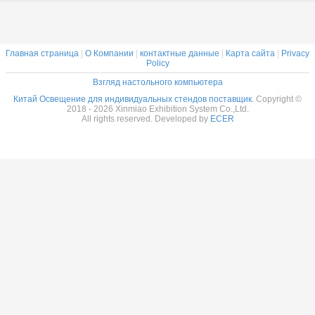
можно
можно
професси
подключить,
подключить,
выстав
светодиодный
светодиодный
диспл
свет
свет
Главная страница
|
О Компании
|
контактные данные
|
Карта сайта
|
Privacy
Policy
Взгляд настольного компьютера
Оставь
Китай Освещение для индивидуальных стендов поставщик.
Copyright ©
2018 - 2026 Xinmiao Exhibition System Co.,Ltd.
All rights reserved. Developed by
ECER
Мы скоро 