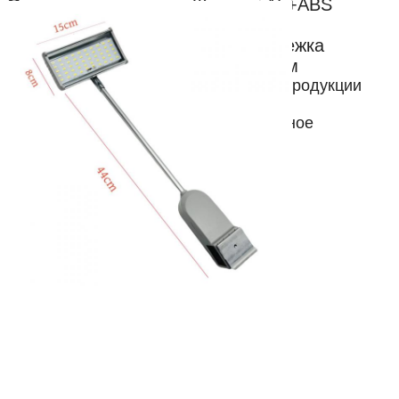
Основной материал:
Железо+AL+ABS
Размер:
478*146*40 мм
Хвост:
Универсальная обувь/застежка
Коннектор:
8 Стыковочный разъем
Мы специализируемся на поставках продукции
для выставок и демонстрации.
17 лет опыта, что дает нам конкурентное
преимущество в качестве и цене!