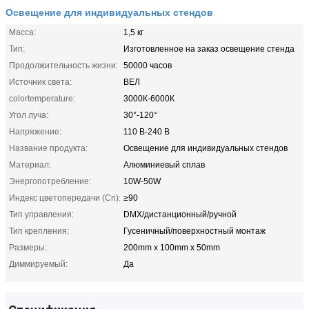
Освещение для индивидуальных стендов
Масса:
1,5 кг
Тип:
Изготовленное на заказ освещение стенда
Продолжительность жизни:
50000 часов
Источник света:
ВЕЛ
colortemperature:
3000К-6000К
Угол луча:
30°-120°
Напряжение:
110 В-240 В
Название продукта:
Освещение для индивидуальных стендов
Материал:
Алюминиевый сплав
Энергопотребление:
10W-50W
Индекс цветопередачи (Cri):
≥90
Тип управления:
DMX/дистанционный/ручной
Тип крепления:
Гусеничный/поверхностный монтаж
Размеры:
200mm x 100mm x 50mm
Диммируемый:
Да