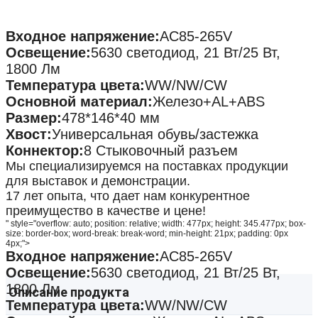
теплораспределяющей оболочки и
высокопроницаемость объектива, он обеспечив
Входное напряжение:
AC85-265V
мягкий, без трепета глаз дружественный свет.У 
Освещение:
5630 светодиод, 21 Вт/25 Вт,
простая установка., низкое потребление энергии 
1800 Лм
стабильная производительность, являясь
Температура цвета:
WW/NW/CW
экономически эффективным решением освещен
Основной материал:
Железо+AL+ABS
для различных сценариев внутри помещений.
Размер:
478*146*40 мм
Хвост:
Универсальная обувь/застежка
Коннектор:
8 Стыковочный разъем
Мы специализируемся на поставках продукции
для выставок и демонстрации.
17 лет опыта, что дает нам конкурентное
преимущество в качестве и цене!
" style="overflow: auto; position: relative; width: 477px; height: 345.477px; box-
size: border-box; word-break: break-word; min-height: 21px; padding: 0px
4px;">
Входное напряжение:
AC85-265V
Освещение:
5630 светодиод, 21 Вт/25 Вт,
1800 Лм
Описание продукта
Температура цвета:
WW/NW/CW