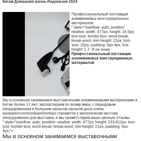
Китай Домашняя жизнь Индонезия 2024
Профессиональный поставщик
алюминиевых конструкционных
материалов
" style="overflow: auto; position:
relative; width: 477px; height: 34.5px;
box-size: border-box; word-break:
break-word; min-height: 21px; font-
size: 20px; padding: 0px 4px; line-
height: 1.7- Я не знаю.
Профессиональный поставщик
алюминиевых конструкционных
материалов
Мы в основном занимаемся выставочными алюминиевыми материалами в
Китае более 17 лет, экспортируем по всему миру, с передовым
оборудованием и большим запасом запасов.цена очень
конкурентоспособнаяXinmiao стремится к экологически чистому
оборудованию для выставок, и мы приветствуем ваши ценные отзывы.
" style="overflow: auto; position: relative; width: 477px; height: 233.812px; box-
size: border-box; word-break: break-word; min-height: 21px; padding: 0px
4px;">
Мы в основном занимаемся выставочными