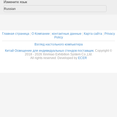
 System
яркость свет для
экспозиционный
экспозиционный
8 форм
Измените язык
вочный
выставки CE
свет,
свет,
25
озничное
RoHS одобрен
всплывающий
всплывающий
светоди
Russian
щение
прожектор
прожектор
ручной с
можно
можно
професси
подключить,
подключить,
выстав
светодиодный
светодиодный
диспл
свет
свет
Главная страница
|
О Компании
|
контактные данные
|
Карта сайта
|
Privacy
Policy
Оставь
Взгляд настольного компьютера
Мы скоро 
Китай Освещение для индивидуальных стендов поставщик.
Copyright ©
2018 - 2026 Xinmiao Exhibition System Co.,Ltd.
All rights reserved. Developed by
ECER