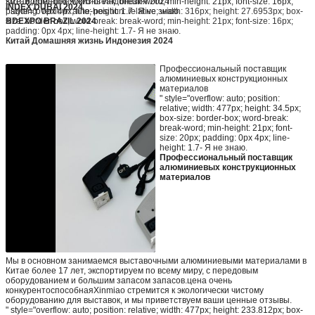
Китай Домашняя жизнь Индонезия 2024
size: border-box; word-break: break-word; min-height: 21px; font-size: 16px;
INDEX DUBAI 2024
" style="overflow: auto; position: relative; width: 316px; height: 27.6953px; box-
padding: 0px 4px; line-height: 1.7- Я не знаю.
size: border-box; word-break: break-word; min-height: 21px; font-size: 16px;
BDEXPO BRAZIL 2024
padding: 0px 4px; line-height: 1.7- Я не знаю.
Китай Домашняя жизнь Индонезия 2024
Профессиональный поставщик
алюминиевых конструкционных
материалов
" style="overflow: auto; position:
relative; width: 477px; height: 34.5px;
box-size: border-box; word-break:
break-word; min-height: 21px; font-
size: 20px; padding: 0px 4px; line-
height: 1.7- Я не знаю.
Профессиональный поставщик
алюминиевых конструкционных
материалов
Мы в основном занимаемся выставочными алюминиевыми материалами в
Китае более 17 лет, экспортируем по всему миру, с передовым
оборудованием и большим запасом запасов.цена очень
конкурентоспособнаяXinmiao стремится к экологически чистому
оборудованию для выставок, и мы приветствуем ваши ценные отзывы.
" style="overflow: auto; position: relative; width: 477px; height: 233.812px; box-