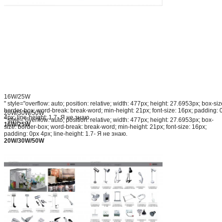
16W/25W
" style="overflow: auto; position: relative; width: 477px; height: 27.6953px; box-siz
border-box; word-break: break-word; min-height: 21px; font-size: 16px; padding: 
20W/30W/50W
4px; line-height: 1.7- Я не знаю.
" style="overflow: auto; position: relative; width: 477px; height: 27.6953px; box-
16W/25W
size: border-box; word-break: break-word; min-height: 21px; font-size: 16px;
padding: 0px 4px; line-height: 1.7- Я не знаю.
20W/30W/50W