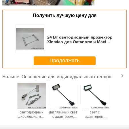
Получить лучшую цену для
24 Вт светодиодный прожектор
Xinmiao для Octanorm и Maxima
System выставочный стенд
розничное освещение
Продолжать
Освещение для индивидуальных стендов
Больше
 Вт
Xinmiao 21W
110V Потопный
110V Потопный
Освещен
иодный
светодиодный
дисплейный свет
свет с
индивиду
ектор
широковольтный
с адаптером,
адаптером,
стенд
ao для
прожектор AC85-
дисплейный
дисплейный
универс
orm и
265V высокая
свет,
свет,
обувной 