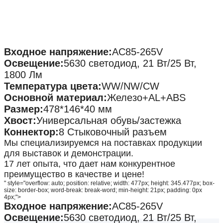
Входное напряжение:
AC85-265V
Освещение:
5630 светодиод, 21 Вт/25 Вт,
1800 Лм
Температура цвета:
WW/NW/CW
Основной материал:
Железо+AL+ABS
Размер:
478*146*40 мм
Хвост:
Универсальная обувь/застежка
Коннектор:
8 Стыковочный разъем
Мы специализируемся на поставках продукции
для выставок и демонстрации.
17 лет опыта, что дает нам конкурентное
преимущество в качестве и цене!
" style="overflow: auto; position: relative; width: 477px; height: 345.477px; box-
size: border-box; word-break: break-word; min-height: 21px; padding: 0px
4px;">
Входное напряжение:
AC85-265V
Освещение:
5630 светодиод, 21 Вт/25 Вт,