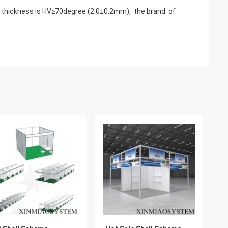
e thickness is HV≥70degree (2.0±0.2mm), the brand of