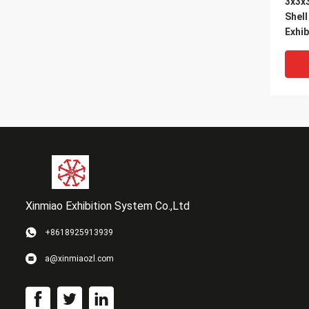
3x3x
Shel
Exhib
Expo
Maxi
Suppl
Xinmiao Exhibition System Co.,Ltd
+8618925913939
Saud
a@xinmiaozl.com
Modu
Boot
and E