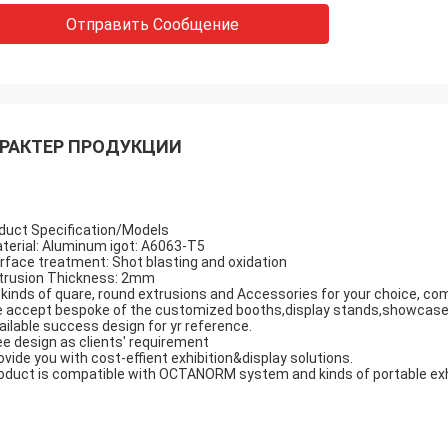
Отправить Сообщение
РАКТЕР ПРОДУКЦИИ
duct Specification/Models
terial: Aluminum igot: A6063-T5
rface treatment: Shot blasting and oxidation
trusion Thickness: 2mm
l kinds of quare, round extrusions and Accessories for your choice, co
 accept bespoke of the customized booths,display stands,showcase
ailable success design for yr reference.
ee design as clients' requirement
ovide you with cost-effient exhibition&display solutions.
oduct is compatible with OCTANORM system and kinds of portable exhib