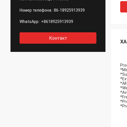
Номер телефона :
86-18925913939
WhatsApp :
+8618925913939
Контакт
ХА
Pro
*Ma
*Su
*Ex
*Al
*We
*Av
*Fr
*Pr
*Pr