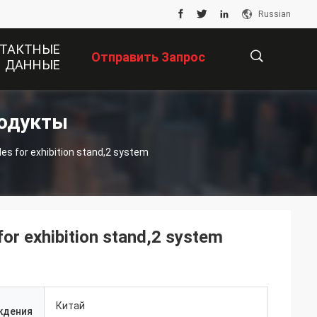
Russian
ТАКТНЫЕ
Отправить Запрос
ДАННЫЕ
родукты
描
s for exhibition stand,2 system
述
or exhibition stand,2 system
Китай
ждения