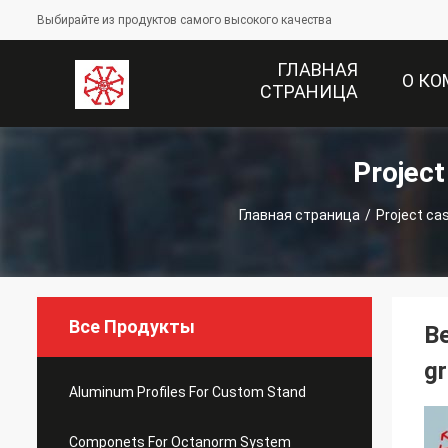
Выбирайте из продуктов самого высокого качества
ГЛАВНАЯ
О К
СТРАНИЦА
Projec
Главная страница
/
Project ca
Все Продукты
Be
g
Aluminum Profiles For Custom Stand
Componets For Octanorm System