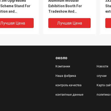
3.5m Upgreaded
Aluminum Modular
3X3
l Scheme Stand For
Exhibition Booth For
Sta
ition and
Tradeshow And
ext
,Octanorm and
Expo,3X3m Or
ext
ma system Booth
Customized
loc
Лучшая Цена
Лучшая Цена
ier in China
около
Компании
Новости
Наша фабрика
случаи
контроль качества
Карта сай
i Arabia Aluminum
Qatar Expo 3x3M Shell
Scr
контактные данные
lar Shell Scheme
Scheme Booth for
lar
h for Tradeshow
Tradeshow And Event,
sta
vent, Exhibition
Chinese Chaep Aluminum
sys