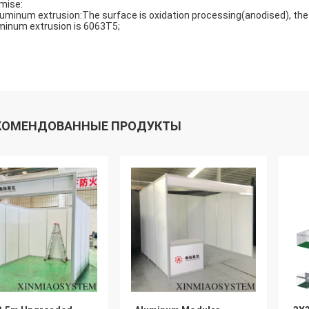
mise:
luminum extrusion:The surface is oxidation processing(anodised), th
minum extrusion is 6063T5;
КОМЕНДОВАННЫЕ ПРОДУКТЫ