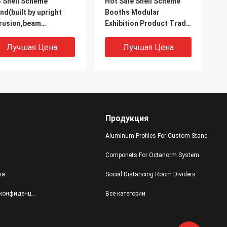
 Shell Scheme
Hot Sale Shell Scheme
nd(built by upright
Booths Modular
rusion,beam
Exhibition Product Trade
rusion,panels, tension
Show Display Booth for
k)
Sale
Лучшая Цена
Лучшая Цена
Продукция
Aluminum Profiles For Custom Stand
Componets For Octanorm System
та
Social Distancing Room Dividers
een Style Display Kits
32MM post profile for
политика конфиденциальности
Все категории
ge format graphic
negotiation desk
nd supplied with cable
tem for suspension of