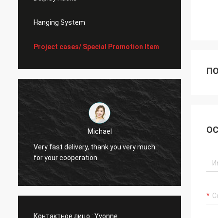
Hanging System
Project cases/ Special Promotion Item
ПО
ОС
Michael
Very fast delivery, thank you very much
I alwa
for your cooperation.
Контактное лицо :
Yvonne