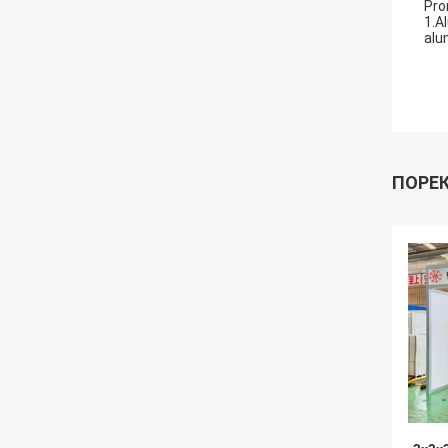
Pro
1.A
alu
ПОРЕ