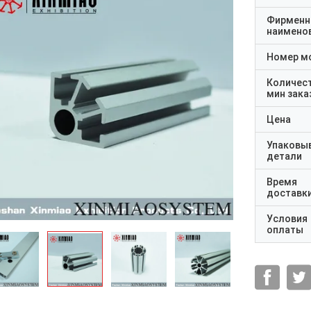
Фирменн
наимено
Номер м
Количес
мин зака
Цена
Упаковы
детали
Время
доставк
Условия
оплаты