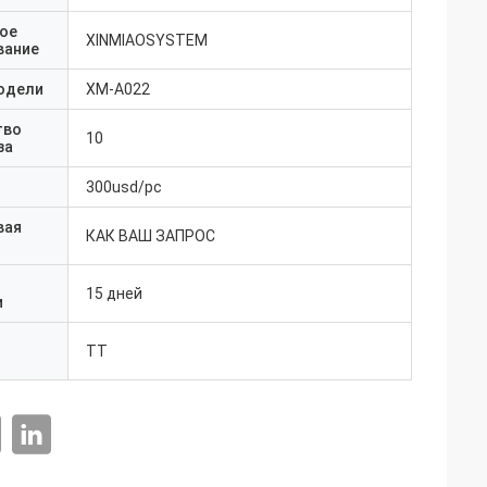
ое
XINMIAOSYSTEM
вание
одели
XM-A022
тво
10
за
300usd/pc
вая
КАК ВАШ ЗАПРОС
15 дней
и
ТТ