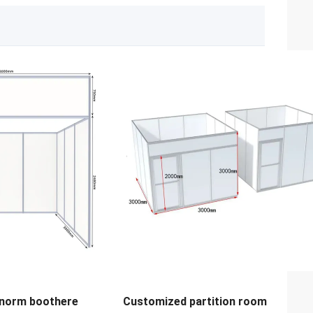
norm boothere
Customized partition room