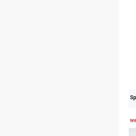
Sp
we