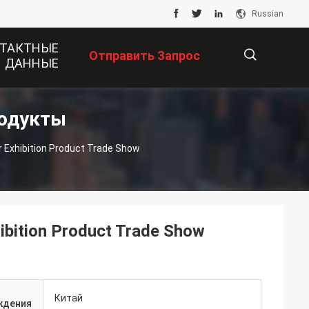
Russian
ТАКТНЫЕ
Отправить Запрос
ДАННЫЕ
родукты
描
 Exhibition Product Trade Show
述
ibition Product Trade Show
Китай
ждения