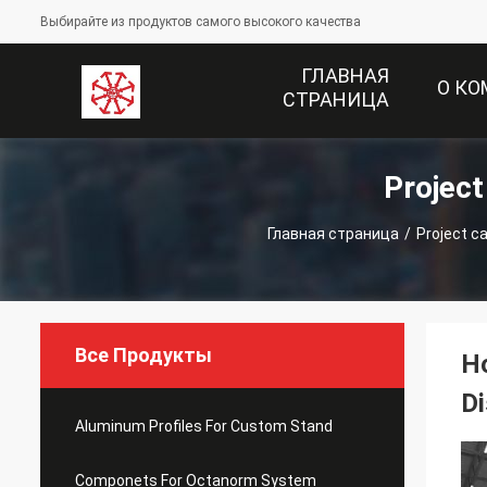
Выбирайте из продуктов самого высокого качества
ГЛАВНАЯ
О К
СТРАНИЦА
Projec
Главная страница
/
Project c
Все Продукты
Ho
Di
Aluminum Profiles For Custom Stand
Componets For Octanorm System