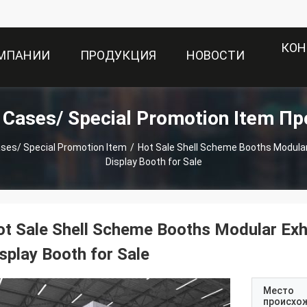
КОН
ОМПАНИИ
ПРОДУКЦИЯ
НОВОСТИ
t Cases/ Special Promotion Item П
ases/ Special Promotion Item
/
Hot Sale Shell Scheme Booths Modular
Display Booth for Sale
t Sale Shell Scheme Booths Modular Exh
splay Booth for Sale
Место
происхо