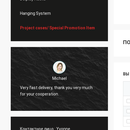
Hanging System
Project cases/ Special Promotion Item
ПО
ВЫ
ichael
Akram
, thank you very much
I always remember your cooperatio
on.
Контактное лицо :
Yvonne