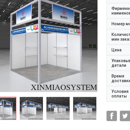
Фирменн
наимено
Номер м
Количес
мин зака
Цена
Упаковы
детали
Время
доставк
Условия
оплаты