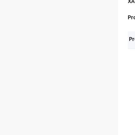
ХА
Pr
Pr