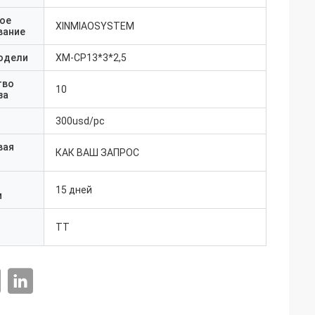
ое
XINMIAOSYSTEM
вание
одели
ХМ-CP13*3*2,5
тво
10
за
300usd/pc
вая
КАК ВАШ ЗАПРОС
15 дней
и
ТТ