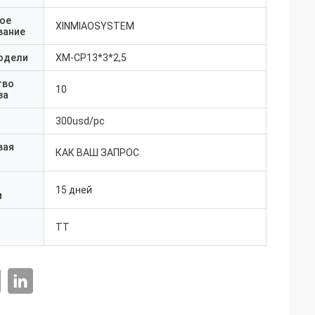
ое
XINMIAOSYSTEM
вание
одели
ХМ-CP13*3*2,5
тво
10
за
300usd/pc
вая
КАК ВАШ ЗАПРОС
15 дней
и
ТТ