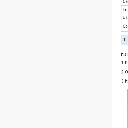
Ca
Im
Us
Co
P
It'
1. 
2. 
3. 