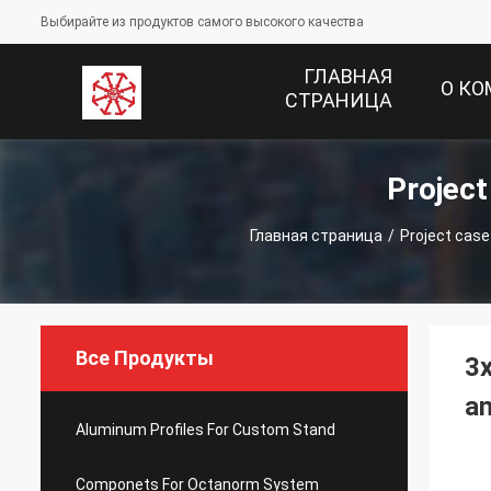
Выбирайте из продуктов самого высокого качества
ГЛАВНАЯ
О К
СТРАНИЦА
Projec
Главная страница
/
Project case
Все Продукты
3x
an
Aluminum Profiles For Custom Stand
Componets For Octanorm System