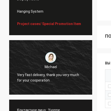
Hanging System
Project cases/ Special Promotion Item
ПО
ВЫ
Akram
Very f
I always remember your cooperation
for yo
Контактное лицо :
Yvonne