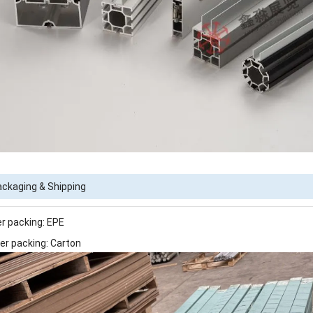
ckaging & Shipping
er packing: EPE
er packing: Carton