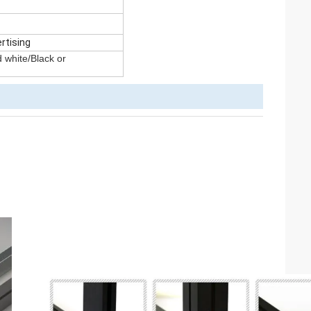
rtising
 white/Black or