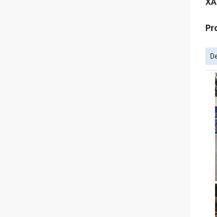
ХА
Pr
De