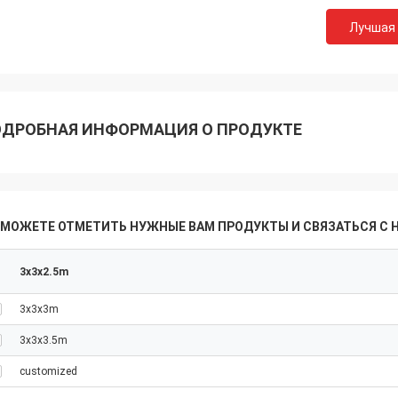
Лучшая
ДРОБНАЯ ИНФОРМАЦИЯ О ПРОДУКТЕ
 МОЖЕТЕ ОТМЕТИТЬ НУЖНЫЕ ВАМ ПРОДУКТЫ И СВЯЗАТЬСЯ С 
Michael
Akram
ast delivery, thank you very much
3x3x2.5m
I always remember your
ur cooperation.
3x3x3m
3x3x3.5m
customized