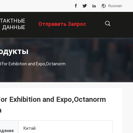
Russian
ТАКТНЫЕ
Отправить Запрос
ДАННЫЕ
родукты
描
For Exhibition and Expo,Octanorm
述
or Exhibition and Expo,Octanorm
a
Китай
ждения