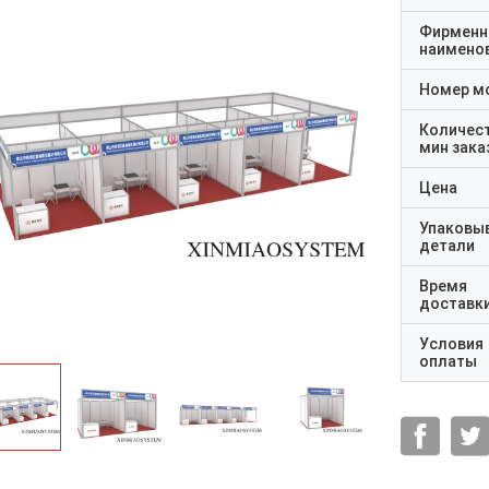
Фирменн
наимено
Номер м
Количес
мин зака
Цена
Упаковы
детали
Время
доставк
Условия
оплаты