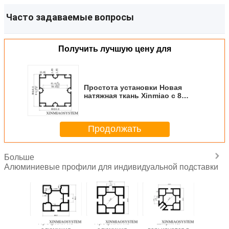
Часто задаваемые вопросы
Получить лучшую цену для
Простота установки Новая
натяжная ткань Xinmiao с 8
канавками SEG Алюминиевая
квадратная стойка
Совместимая система Octanorm
Продолжать
Maxima Многоразовый
модульный профиль рамы
выставочного стенда
Больше
Алюминиевые профили для индивидуальной подставки
фили
Профили из
Профили из
Ширина
Модул