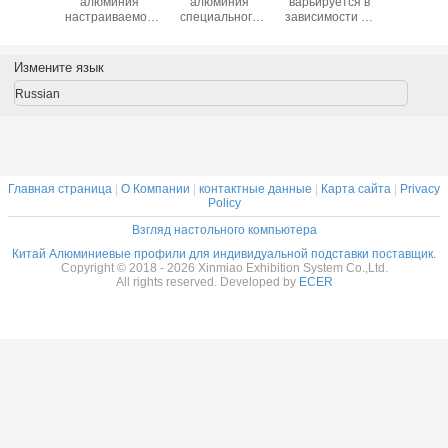
ниевой
алюминия
алюминия
варьируется в
алюмин
мы
настраиваемой
специального
зависимости от
проф
уального
длины для
дизайна для
модели Профили
индивиду
йна с
индивидуальных
индивидуальных
экструзии
констру
ностью
стендов
стендов, включая
алюминия на
проч
Измените язык
уальной
анодированная
варианты
заказ
коррозио
ойки и
поверхность
настройки резки
Конструкция на
алюмин
Russian
ботки
белый цвет
с
заказ,
проф
хности
идеально
производительностью
адаптированная
серебри
льно
подходит для
теплопроводности
для оптимизации
цвета
ят для
промышленных
производительности
промышл
машин и
применений
и структурной
оборудо
ования
целостности
Главная страница
|
О Компании
|
контактные данные
|
Карта сайта
|
Privacy
Policy
Взгляд настольного компьютера
Китай Алюминиевые профили для индивидуальной подставки поставщик.
Copyright © 2018 - 2026 Xinmiao Exhibition System Co.,Ltd.
All rights reserved. Developed by
ECER
Оставь
Мы скоро 