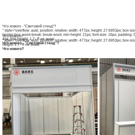
Что нового - "Световой стенд"?
" style="overflow: auto; position: relative; width: 477px; height: 27.6953px; box-siz
border-box; word-break: break-word; min-height: 21px; font-size: 16px; padding: 
Что нового?
4px; line-height: 1.7- Я не знаю.
" style="overflow: auto; position: relative; width: 477px; height: 27.6953px; box-s
Что нового - "Световой стенд"?
height: 1.7- Я не знаю.
Что нового?