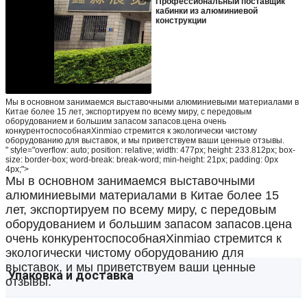
Профессиональный поставщик
кабинки из алюминиевой
конструкции
Мы в основном занимаемся выставочными алюминиевыми материалами в
Китае более 15 лет, экспортируем по всему миру, с передовым
оборудованием и большим запасом запасов.цена очень
конкурентоспособнаяXinmiao стремится к экологически чистому
оборудованию для выставок, и мы приветствуем ваши ценные отзывы.
" style="overflow: auto; position: relative; width: 477px; height: 233.812px; box-
size: border-box; word-break: break-word; min-height: 21px; padding: 0px
4px;">
Мы в основном занимаемся выставочными
алюминиевыми материалами в Китае более 15
лет, экспортируем по всему миру, с передовым
оборудованием и большим запасом запасов.цена
очень конкурентоспособнаяXinmiao стремится к
экологически чистому оборудованию для
выставок, и мы приветствуем ваши ценные
Упаковка и доставка
отзывы.