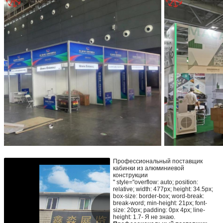
Профессиональный поставщик
кабинки из алюминиевой
конструкции
" style="overflow: auto; position:
relative; width: 477px; height: 34.5px;
box-size: border-box; word-break:
break-word; min-height: 21px; font-
size: 20px; padding: 0px 4px; line-
height: 1.7- Я не знаю.