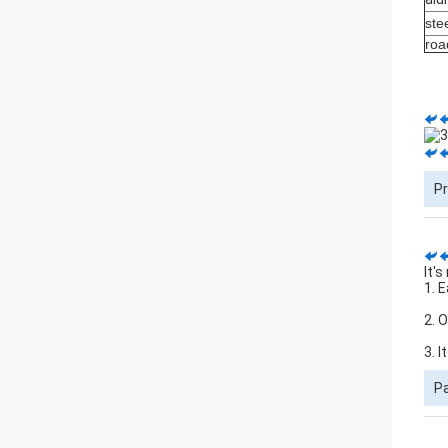
ste
roa
P
It'
1. 
2. 
3. 
Pa