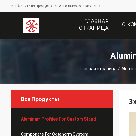
Выбирайте из продуктов самого высокого качества
ГЛАВНАЯ
О К
СТРАНИЦА
Alumi
Главная страница
/
Alumin
Все Продукты
3
Aluminum Profiles For Custom Stand
Componets For Octanorm System