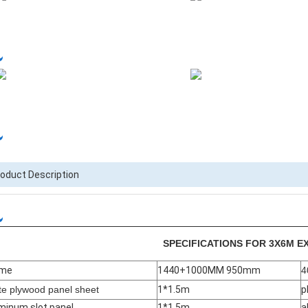
oduct Description
SPECIFICATIONS FOR 3X6M E
ame
1440+1000MM 950mm
4
te plywood panel sheet
1*1.5m
p
minum slot panel
1*1.5m
a