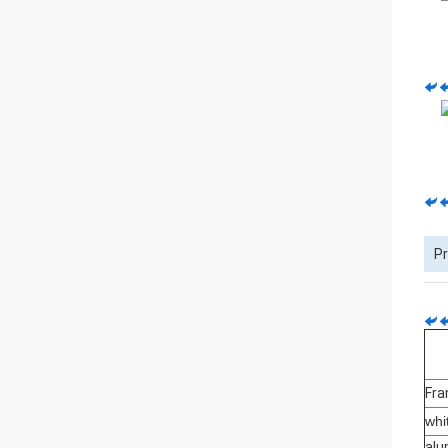
Pr
Fr
whi
alu