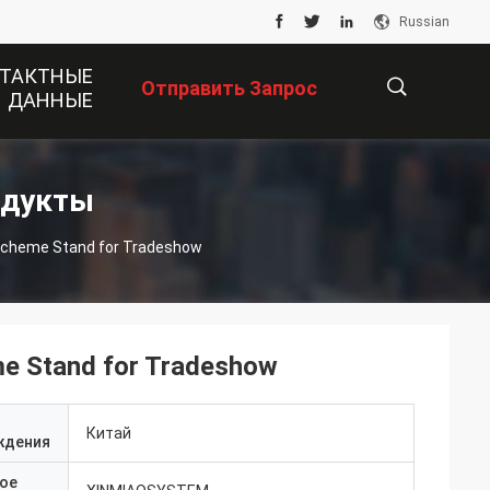
Russian
ТАКТНЫЕ
Отправить Запрос
ДАННЫЕ
描
одукты
Scheme Stand for Tradeshow
述
e Stand for Tradeshow
Китай
ждения
ое