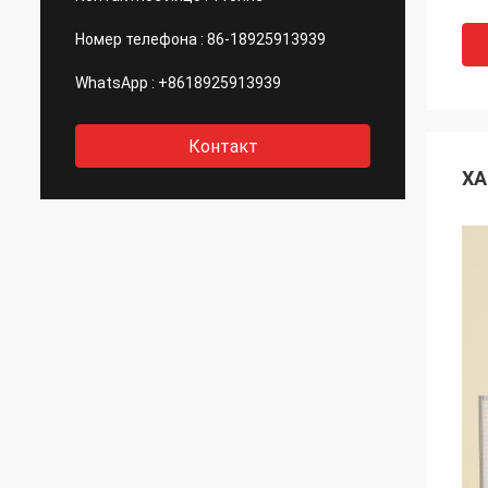
Номер телефона :
86-18925913939
WhatsApp :
+8618925913939
Контакт
ХА