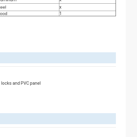
teel
x
ood
1
 locks and PVC panel