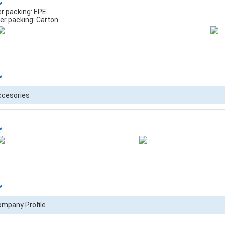
er packing: EPE
er packing: Carton
ccesories
mpany Profile