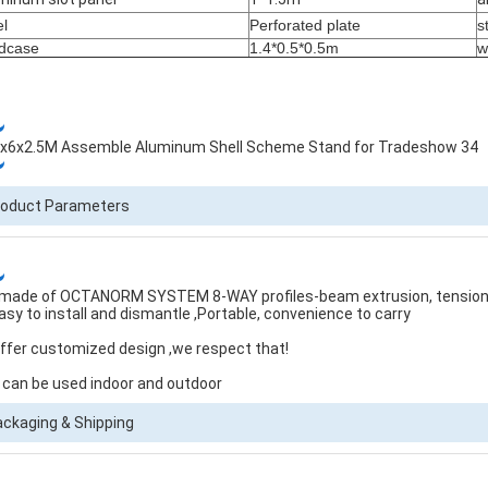
el
Perforated plate
s
dcase
1.4*0.5*0.5m
w
roduct Parameters
s made of OCTANORM SYSTEM 8-WAY profiles-beam extrusion, tension
Easy to install and dismantle ,Portable, convenience to carry
Offer customized design ,we respect that!
It can be used indoor and outdoor
ckaging & Shipping