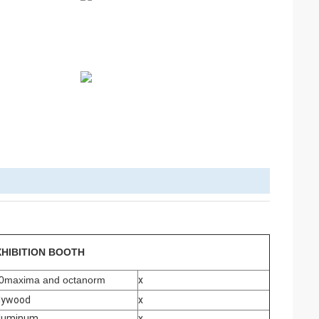
XHIBITION BOOTH
0maxima and octanorm
x
lywood
x
luminum
x