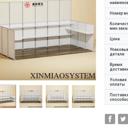
наимено
Номер м
Количес
мин зака
Цена
Упаковы
детали
Время
доставк
Условия
оплаты
Поставк
способн