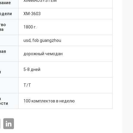
XINMIAOSYSTEM
вание
одели
ХМ-3603
тво
1800 г.
за
usd, fob guangzhou
вая
дорожный чемодан
5-8 дней
и
Т/Т
а
100 комплектов в неделю
ости