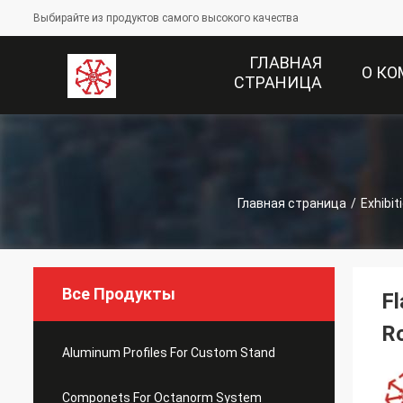
Выбирайте из продуктов самого высокого качества
ГЛАВНАЯ
О К
СТРАНИЦА
Главная страница
/
Exhibit
Все Продукты
Fl
Ro
Aluminum Profiles For Custom Stand
Componets For Octanorm System