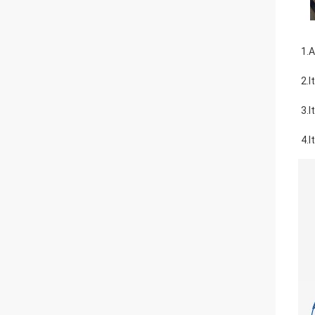
1.A
2.I
3.I
4.I