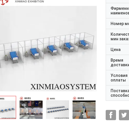
Фирменн
наимено
Номер м
Количес
мин зака
Цена
Время
доставк
Условия
оплаты
Поставк
способн