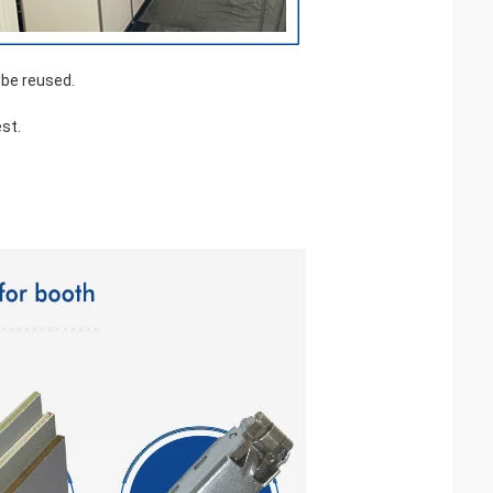
 be reused.
st.