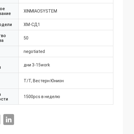
ое
XINMIAOSYSTEM
вание
одели
ХМ-СД1
тво
50
за
negotiated
дни 3-15work
и
Т/Т, Вестерн Юнион
а
1500pcs в неделю
ости